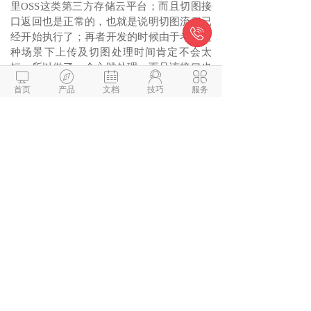
里OSS这类第三方存储云平台；而且切图接
口返回也是正常的，也就是说明切图流程已

经开始执行了；再者开发的时候由于考虑这
种场景下上传及切图处理时间肯定不会太
短，所以做了一个心跳处理，而且该接口也





是正常的。
首页
产品
文档
技巧
服务
微信与项目经理沟通
解答本文疑问/技术咨询/运营咨
询/技术建议/互联网交流
阅读
190
相关推荐
网站制作及设计开发加上传，域名申请这些大
krpano上传多张大图时切图过程无响应
Discuz用户分表后怎么通过uid获取