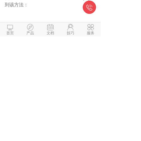
到该方法：

这样就已经调取uc中的用户信息，需要注意





的是，在上一步的onget_user方法中返回的
首页
产品
文档
技巧
服务
时候并没有返回用户的所有信息，也不是返
回带有uid、username、email等这些键值的
数组。所以如果返回的是$user,如果需要取
username的值，不能够写成$user['username']
的。
至此，采用调用uc用户的方式通过discuz的
用户uid获取的了用户的用户名。
微信与项目经理沟通
解答本文疑问/技术咨询/运营咨
询/技术建议/互联网交流
阅读
142