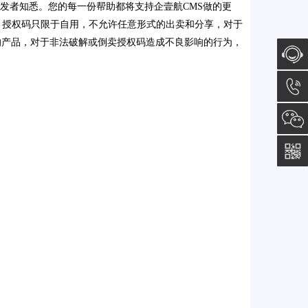
发者知悉。您的每一份帮助都将支持企壹航CMS做的更
的是，授权码只限于自用，不允许任意形式的出卖和分享，对于
的产品，对于非法破解或倒卖授权码造成不良影响的行为，
在线咨
询
150
533
609 81