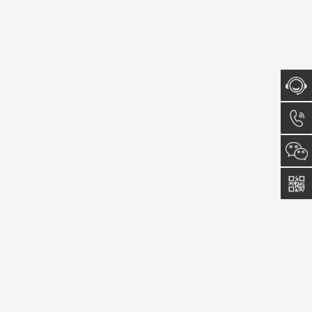
在线咨
询
150
533
609 81